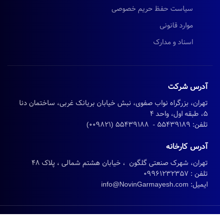
سیاست حفظ حریم خصوصی
موارد قانونی
اسناد و مدارک
آدرس شرکت
تهران، بزرگراه نواب صفوی، نبش خیابان بریانک غربی، ساختمان دنا
5، طبقه اول، واحد 4
تلفن: 55439189 - 55439188 (009821)
آدرس کارخانه
تهران، شهرک صنعتی گلگون ، خیابان هشتم شمالی ، پلاک 48
تلفن : 09961232357
ایمیل: info@NovinGarmayesh.com