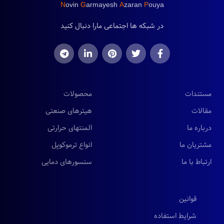
N
ovin
G
armayesh
A
zaran
P
ouya
در شبکه ها اجتماعی مارا دنبال کنید
مستندات
محصولات
مقالات
هیترهای صنعتی
درباره ما
المنتهای حرارتی
مشتریان ما
انواع ترموکوپل
ارتباط با ما
سنسورهای دمایی
قوانین
شرایط استفاده