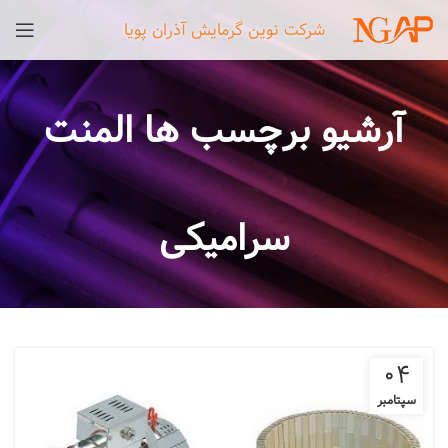
شرکت نوین گرمایش آذران پویا
آرشیو برچسب ها المنت
سرامیکی
04
سپتامبر