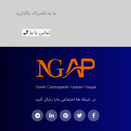
ما به اشتراک بگذارید
تماس با ما
N
ovin
G
armayesh
A
zaran
P
ouya
در شبکه ها اجتماعی مارا دنبال کنید