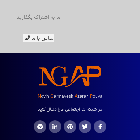
ما به اشتراک بگذارید
تماس با ما
N
ovin
G
armayesh
A
zaran
P
ouya
در شبکه ها اجتماعی مارا دنبال کنید