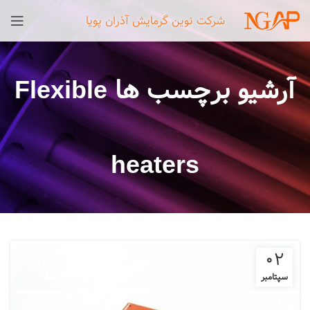
شرکت نوین گرمایش آذران پویا
آرشیو برچسب ها Flexible
heaters
02
سپتامبر