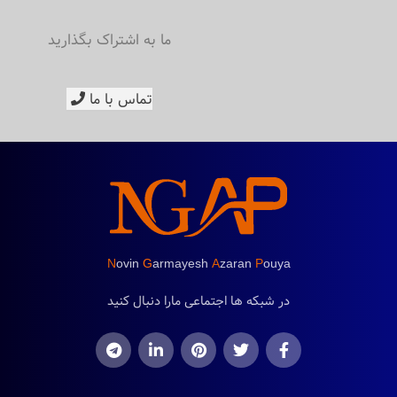
ما به اشتراک بگذارید
تماس با ما
N
ovin
G
armayesh
A
zaran
P
ouya
در شبکه ها اجتماعی مارا دنبال کنید