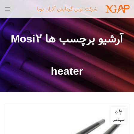
شرکت نوین گرمایش آذران پویا
آرشیو برچسب ها Mosi2
heater
02
سپتامبر