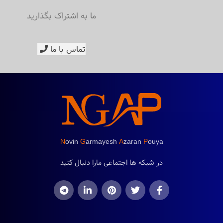
ما به اشتراک بگذارید
تماس با ما
N
ovin
G
armayesh
A
zaran
P
ouya
در شبکه ها اجتماعی مارا دنبال کنید