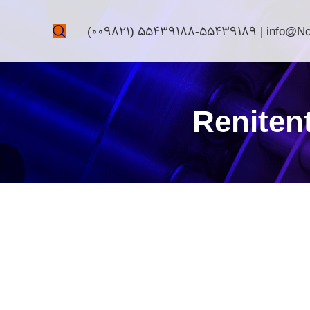
(009821) 55439188-55439189
|
info@N