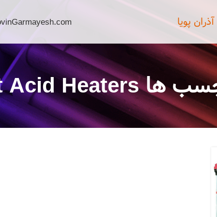
ران پویا
ovinGarmayesh.com
Renitent Acid Hea