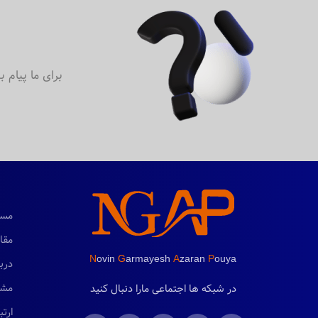
برای ما پیام 
مست
مقا
N
ovin
G
armayesh
A
zaran
P
ouya
دربا
مشت
در شبکه ها اجتماعی مارا دنبال کنید
ارتب