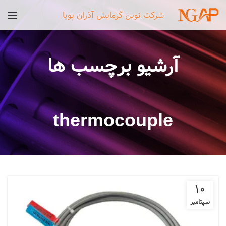
شرکت نوین گرمایش آذران پویا
آرشیو برچسب ها
thermocouple
10
سپتامبر