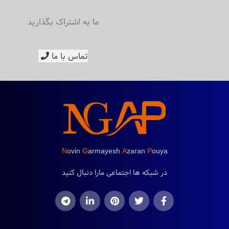
ما به اشتراک بگذارید
تماس با ما
N
ovin
G
armayesh
A
zaran
P
ouya
در شبکه ها اجتماعی مارا دنبال کنید