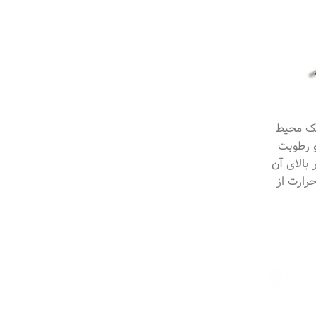
یک محیط
و رطوبت
 بالای آن
رارت از