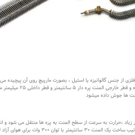
 از جنس گالوانیزه یا استیل ، بصورت مارپیچ روی آن پیچیده می 
تعداد پره ها در هر اینچ در المنت ها باید بین 4 تا 5 بوده و قطر خارجی
لمنت ها جوش داده میشود
ر زیاد ،حرارت به سرعت از سطح المنت به پره ها منتقل می شود و ان
حرارت به هوای مجاور سریع تر صورت می گیرد. به این ترتیب ساخت یک المنت 30 سانتیمتر با توان 300 و