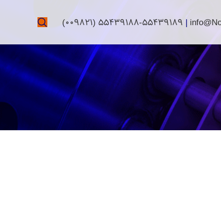
(009821) 55439188-55439189
|
info@N